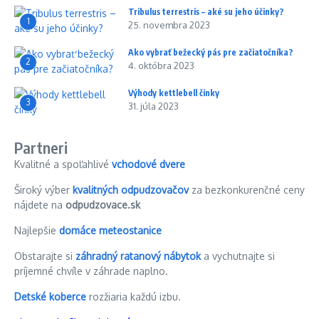
Tribulus terrestris – aké su jeho účinky?
1
25. novembra 2023
Ako vybrať bežecký pás pre začiatočníka?
2
4. októbra 2023
Výhody kettlebell činky
3
31. júla 2023
Partneri
Kvalitné a spoľahlivé
vchodové dvere
Široký výber
kvalitných odpudzovačov
za bezkonkurenčné ceny
nájdete na
odpudzovace.sk
Najlepšie
domáce meteostanice
Obstarajte si
záhradný ratanový nábytok
a vychutnajte si
príjemné chvíle v záhrade naplno.
Detské koberce
rozžiaria každú izbu.