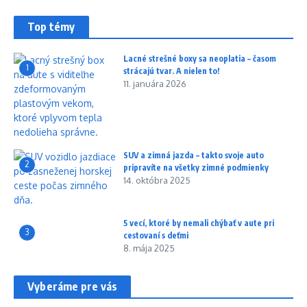
Top témy
Lacné strešné boxy sa neoplatia – časom
1
strácajú tvar. A nielen to!
11. januára 2026
SUV a zimná jazda – takto svoje auto
2
pripravíte na všetky zimné podmienky
14. októbra 2025
5 vecí, ktoré by nemali chýbať v aute pri
3
cestovaní s deťmi
8. mája 2025
Vyberáme pre vás