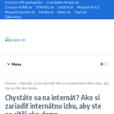
Preskočiť na obsah
Inzercia a PR spolupráca
O projekte People.sk
Časopis HOME.sk
STAVITEĽ.sk
GAZDA.sk
Magazín BOLD
Magazin byvanie.sk
Família.sk
News.sk
Top5.sk
Šálka kávy
Menu
Domov
/
Chystáte sa na internát? Ako si zariadiť internátnu izbu, aby
ste sa cítili ako doma.
Chystáte sa na internát? Ako si
zariadiť internátnu izbu, aby ste