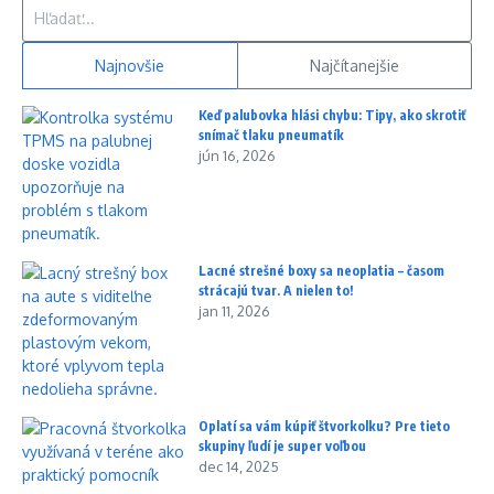
Hľadať:
Najnovšie
Najčítanejšie
Keď palubovka hlási chybu: Tipy, ako skrotiť
snímač tlaku pneumatík
jún 16, 2026
Lacné strešné boxy sa neoplatia – časom
strácajú tvar. A nielen to!
jan 11, 2026
Oplatí sa vám kúpiť štvorkolku? Pre tieto
skupiny ľudí je super voľbou
dec 14, 2025