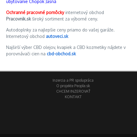
ubytovanie Chopok Jasná
Ochranné pracovné pomôcky
internetový obchod
Pracovnik.sk
široký sortiment za výborné ceny.
Autodoplnky za najlepšie ceny priamo do vašej garáže.
Internetový obchod
autoveci.sk
Najširší výber CBD olejov, kvapiek a CBD kozmetiky nájdete v
porovnávači cien na
cbd-obchod.sk
Inzercia a PR spolupráca
O projekte People.sk
CHCEM INZEROVAŤ
KONTAKT