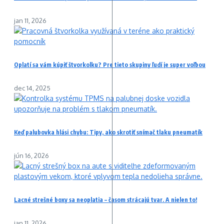
jan 11, 2026
Oplatí sa vám kúpiť štvorkolku? Pre tieto skupiny ľudí je super voľbou
dec 14, 2025
Keď palubovka hlási chybu: Tipy, ako skrotiť snímač tlaku pneumatík
jún 16, 2026
Lacné strešné boxy sa neoplatia – časom strácajú tvar. A nielen to!
jan 11, 2026