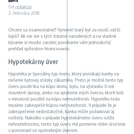
Od
redakcia
2. februára 2018
Chcete sa osamostatniť? Vymeniť starý byt za novší, väčší,
lepší? Ak nie ste s tých šťastne narodených a na vlastné
bývanie si musíte zarobiť, ponúkame vám jednoduchý
prehľad spôsobov financovania.
Hypotekárny úver
Hypotéka je špeciálny typ úveru, ktorý ponúkajú banky na
riešenie bytovej otázky zákazníka. Preto je možné tento typ
úveru použiť iba na kúpu domu, bytu, na výstavbu či iné
stavebné úpravy, alebo na splatenie iných úverov, ktoré boli
v minulosti použité na kúpu nehnuteľnosti. Hypotéku teda
musíme zabezpečiť kúpou nehnuteľnosti. V prípade že je
zabezpečenie nedostatočné, banka môže požadovať aj
ručiteľa. Nakoľko v prípade hypotekárneho úveru ručíte
nehnuteľnosťou, tento typ úveru má pomerne nízke úročenie
v porovnaní so spotrebným úverom.