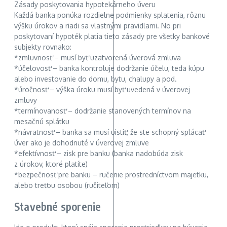
Zásady poskytovania hypotekárneho úveru
Každá banka ponúka rozdielne podmienky splatenia, rôznu
výšku úrokov a riadi sa vlastnými pravidlami. No pri
poskytovaní hypoték platia tieto zásady pre všetky bankové
subjekty rovnako:
*zmluvnosť – musí byť uzatvorená úverová zmluva
*účelovosť – banka kontroluje dodržanie účelu, teda kúpu
alebo investovanie do domu, bytu, chalupy a pod.
*úročnosť – výška úroku musí byť uvedená v úverovej
zmluvy
*termínovanosť – dodržanie stanovených termínov na
mesačnú splátku
*návratnosť – banka sa musí uistiť, že ste schopný splácať
úver ako je dohodnuté v úverovej zmluve
*efektívnosť – zisk pre banku (banka nadobúda zisk
z úrokov, ktoré platíte)
*bezpečnosť pre banku – ručenie prostredníctvom majetku,
alebo treťou osobou (ručiteľom)
Stavebné sporenie