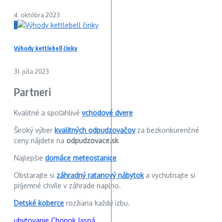
4. októbra 2023
3
Výhody kettlebell činky
31. júla 2023
Partneri
Kvalitné a spoľahlivé
vchodové dvere
Široký výber
kvalitných odpudzovačov
za bezkonkurenčné
ceny nájdete na
odpudzovace.sk
Najlepšie
domáce meteostanice
Obstarajte si
záhradný ratanový nábytok
a vychutnajte si
príjemné chvíle v záhrade naplno.
Detské koberce
rozžiaria každú izbu.
ubytovanie Chopok Jasná