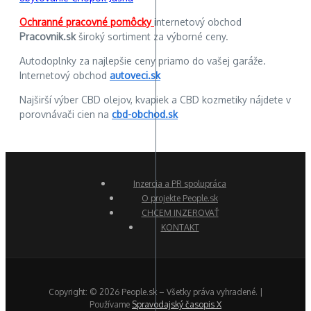
Ochranné pracovné pomôcky
internetový obchod
Pracovnik.sk
široký sortiment za výborné ceny.
Autodoplnky za najlepšie ceny priamo do vašej garáže.
Internetový obchod
autoveci.sk
Najširší výber CBD olejov, kvapiek a CBD kozmetiky nájdete v
porovnávači cien na
cbd-obchod.sk
Inzercia a PR spolupráca
O projekte People.sk
CHCEM INZEROVAŤ
KONTAKT
Copyright: © 2026 People.sk – Všetky práva vyhradené. |
Používame
Spravodajský časopis X