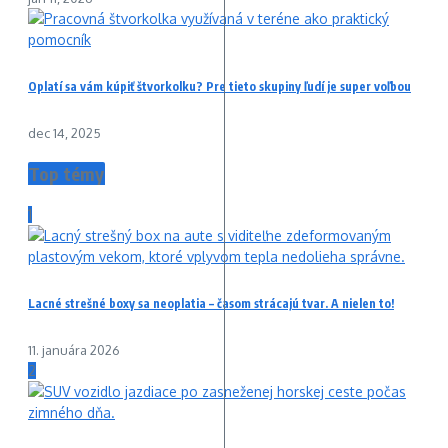
Oplatí sa vám kúpiť štvorkolku? Pre tieto skupiny ľudí je super voľbou
dec 14, 2025
Top témy
1
Lacné strešné boxy sa neoplatia – časom strácajú tvar. A nielen to!
11. januára 2026
2