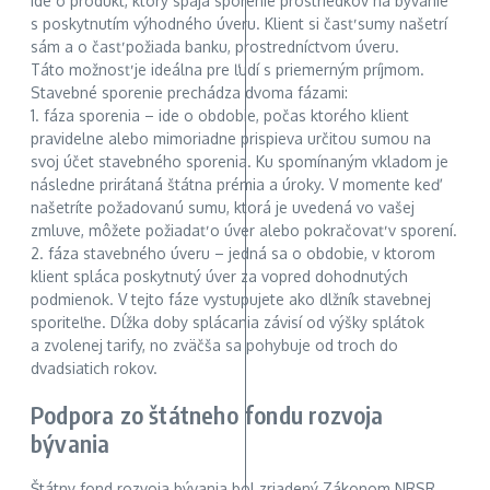
Ide o produkt, ktorý spája sporenie prostriedkov na bývanie
s poskytnutím výhodného úveru. Klient si časť sumy našetrí
sám a o časť požiada banku, prostredníctvom úveru.
Táto možnosť je ideálna pre ľudí s priemerným príjmom.
Stavebné sporenie prechádza dvoma fázami:
1. fáza sporenia – ide o obdobie, počas ktorého klient
pravidelne alebo mimoriadne prispieva určitou sumou na
svoj účet stavebného sporenia. Ku spomínaným vkladom je
následne prirátaná štátna prémia a úroky. V momente keď
našetríte požadovanú sumu, ktorá je uvedená vo vašej
zmluve, môžete požiadať o úver alebo pokračovať v sporení.
2. fáza stavebného úveru – jedná sa o obdobie, v ktorom
klient spláca poskytnutý úver za vopred dohodnutých
podmienok. V tejto fáze vystupujete ako dlžník stavebnej
sporiteľne. Dĺžka doby splácania závisí od výšky splátok
a zvolenej tarify, no zväčša sa pohybuje od troch do
dvadsiatich rokov.
Podpora zo štátneho fondu rozvoja
bývania
Štátny fond rozvoja bývania bol zriadený Zákonom NRSR,