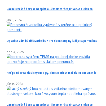
Lacné strešné boxy sa neoplatia – časom strácajú tvar. A nielen to!
jan 11, 2026
Oplatí sa vám kúpiť štvorkolku? Pre tieto skupiny ľudí je super voľbou
dec 14, 2025
Keď palubovka hlási chybu: Tipy, ako skrotiť snímač tlaku pneumatík
jún 16, 2026
Lacné strešné boxy sa neoplatia – časom strácajú tvar. A nielen to!