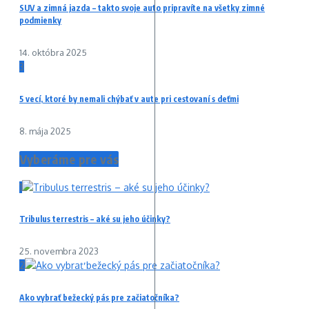
SUV a zimná jazda – takto svoje auto pripravíte na všetky zimné
podmienky
14. októbra 2025
3
5 vecí, ktoré by nemali chýbať v aute pri cestovaní s deťmi
8. mája 2025
Vyberáme pre vás
1
Tribulus terrestris – aké su jeho účinky?
25. novembra 2023
2
Ako vybrať bežecký pás pre začiatočníka?