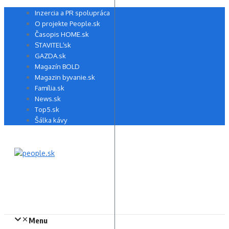
Preskočiť
Inzercia a PR spolupráca
na
O projekte People.sk
obsah
Časopis HOME.sk
STAVITEĽ.sk
GAZDA.sk
Magazín BOLD
Magazin byvanie.sk
Família.sk
News.sk
Top5.sk
Šálka kávy
Menu