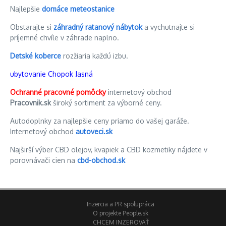
Najlepšie
domáce meteostanice
Obstarajte si
záhradný ratanový nábytok
a vychutnajte si
príjemné chvíle v záhrade naplno.
Detské koberce
rozžiaria každú izbu.
ubytovanie Chopok Jasná
Ochranné pracovné pomôcky
internetový obchod
Pracovnik.sk
široký sortiment za výborné ceny.
Autodoplnky za najlepšie ceny priamo do vašej garáže.
Internetový obchod
autoveci.sk
Najširší výber CBD olejov, kvapiek a CBD kozmetiky nájdete v
porovnávači cien na
cbd-obchod.sk
Inzercia a PR spolupráca
O projekte People.sk
CHCEM INZEROVAŤ