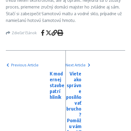
treba nielen skontrolovať, ale aj opraviť. Nejedná sa o zložitý
proces, priemerne zručný domáci majster ho zvládne aj sám.
Stačí si zabezpečiť šamotovú maltu a vodné sklo, prípadne už
namiešanú hotovú šamotovú hmotu.
Zdieľať článok
Previous Article
Next Article
K mod
Viete
ernej
ako
stavbe
správn
patrí
e
hliník
posilňo
vať
brucho
?
Pomôž
u vám