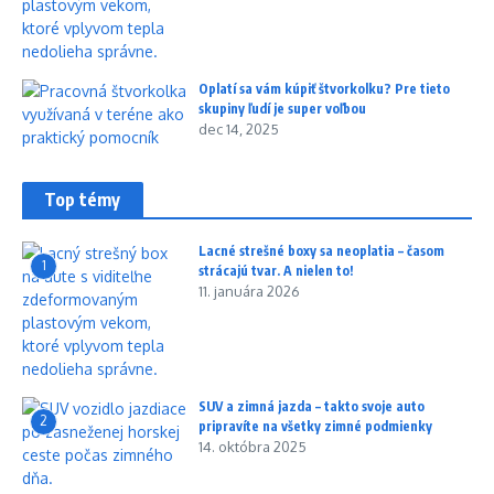
Oplatí sa vám kúpiť štvorkolku? Pre tieto
skupiny ľudí je super voľbou
dec 14, 2025
Top témy
Lacné strešné boxy sa neoplatia – časom
1
strácajú tvar. A nielen to!
11. januára 2026
SUV a zimná jazda – takto svoje auto
2
pripravíte na všetky zimné podmienky
14. októbra 2025