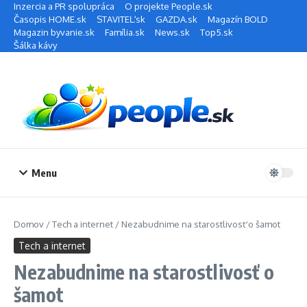
Preskočiť na obsah
Inzercia a PR spolupráca
O projekte People.sk
Časopis HOME.sk
STAVITEĽ.sk
GAZDA.sk
Magazín BOLD
Magazin byvanie.sk
Família.sk
News.sk
Top5.sk
Šálka kávy
Menu
Domov
/
Tech a internet
/
Nezabudnime na starostlivosť o šamot
Tech a internet
Nezabudnime na starostlivosť o
šamot