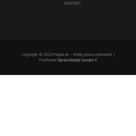
KONTAKT
Copyright: © 2026 People.sk – Všetky práva vyhradené. |
Používame
Spravodajský časopis X