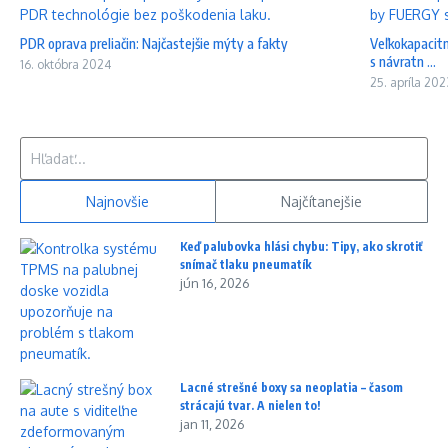
PDR oprava preliačin: Najčastejšie mýty a fakty
Veľkokapacitn
s návratn ...
16. októbra 2024
25. apríla 202
Hľadať:
Najnovšie
Najčítanejšie
Keď palubovka hlási chybu: Tipy, ako skrotiť
snímač tlaku pneumatík
jún 16, 2026
Lacné strešné boxy sa neoplatia – časom
strácajú tvar. A nielen to!
jan 11, 2026