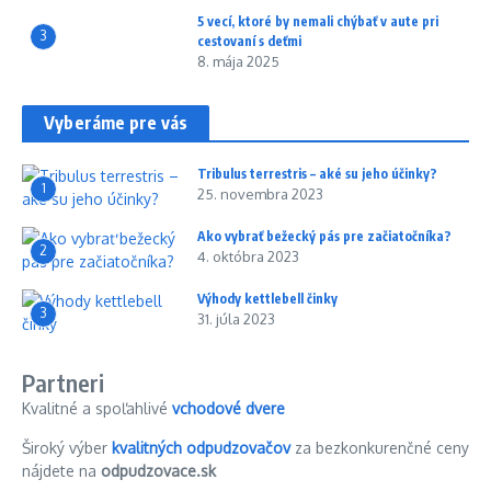
5 vecí, ktoré by nemali chýbať v aute pri
3
cestovaní s deťmi
8. mája 2025
Vyberáme pre vás
Tribulus terrestris – aké su jeho účinky?
1
25. novembra 2023
Ako vybrať bežecký pás pre začiatočníka?
2
4. októbra 2023
Výhody kettlebell činky
3
31. júla 2023
Partneri
Kvalitné a spoľahlivé
vchodové dvere
Široký výber
kvalitných odpudzovačov
za bezkonkurenčné ceny
nájdete na
odpudzovace.sk