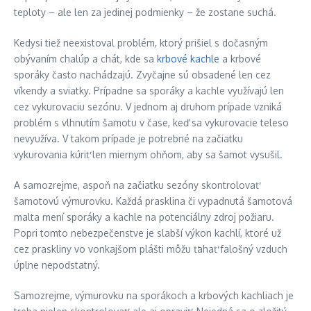
teploty – ale len za jedinej podmienky – že zostane suchá.
Kedysi tiež neexistoval problém, ktorý prišiel s dočasným
obývaním chalúp a chát, kde sa
krbové kachle
a krbové
sporáky často nachádzajú. Zvyčajne sú obsadené len cez
víkendy a sviatky. Prípadne sa sporáky a kachle využívajú len
cez vykurovaciu sezónu. V jednom aj druhom prípade vzniká
problém s vlhnutím šamotu v čase, keď sa vykurovacie teleso
nevyužíva. V takom prípade je potrebné na začiatku
vykurovania kúriť len miernym ohňom, aby sa šamot vysušil.
A samozrejme, aspoň na začiatku sezóny skontrolovať
šamotovú výmurovku. Každá prasklina či vypadnutá šamotová
malta mení sporáky a kachle na potenciálny zdroj požiaru.
Popri tomto nebezpečenstve je slabší výkon kachlí, ktoré už
cez praskliny vo vonkajšom plášti môžu ťahať falošný vzduch
úplne nepodstatný.
Samozrejme, výmurovku na sporákoch a krbových kachliach je