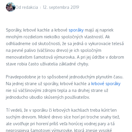
Od
redakcia
12. septembra 2019
Sporáky, krbové kachle a krbové
sporáky
majú aj napriek
mnohým rozdielom niekoľko spoločných vlastností. Ak
odhliadneme od skutočnosti, že sa jedná o vykurovacie telesá
na pevné palivo (väčšinou drevo) je ich spoločným
menovateľom šamotová výmurovka. A pri jej údržbe v dobrom
stave robia často užívatelia základné chyby.
Pravdepodobne je to spôsobené jednoduchým plynutím času.
Na jednej strane už sporáky, krbové kachle a
krbové sporáky
nie sú väčšinovými zdrojmi tepla a na druhej strane už
jednoducho ubudlo skúsených používateľov.
Tí vedeli, že v sporáku či krbových kachliach treba kúriť len
suchým drevom. Mokré drevo síce horí pri troche snahy tiež,
ale uvoľňuje pri horení príliš veľa horúcej vodnej pary a tá
neprospieva šamotovej výmurovke, ktorá znesie vysoké