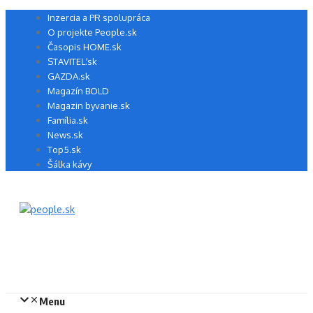
Preskočiť
Inzercia a PR spolupráca
na
O projekte People.sk
obsah
Časopis HOME.sk
STAVITEĽ.sk
GAZDA.sk
Magazín BOLD
Magazin byvanie.sk
Família.sk
News.sk
Top5.sk
Šálka kávy
Menu