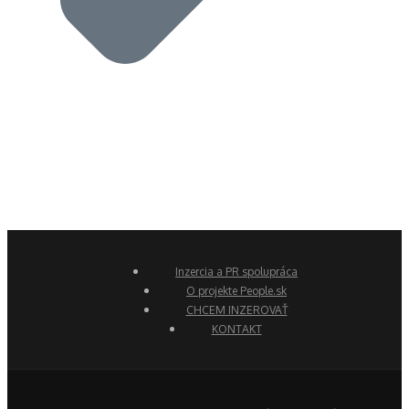
Inzercia a PR spolupráca
O projekte People.sk
CHCEM INZEROVAŤ
KONTAKT