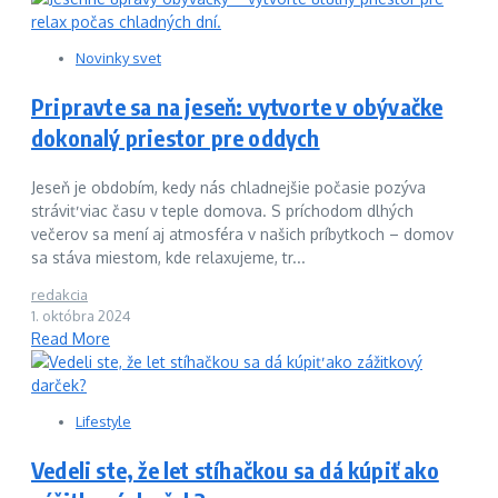
Novinky svet
Pripravte sa na jeseň: vytvorte v obývačke
dokonalý priestor pre oddych
Jeseň je obdobím, kedy nás chladnejšie počasie pozýva
stráviť viac času v teple domova. S príchodom dlhých
večerov sa mení aj atmosféra v našich príbytkoch – domov
sa stáva miestom, kde relaxujeme, tr...
redakcia
1. októbra 2024
Read More
Lifestyle
Vedeli ste, že let stíhačkou sa dá kúpiť ako