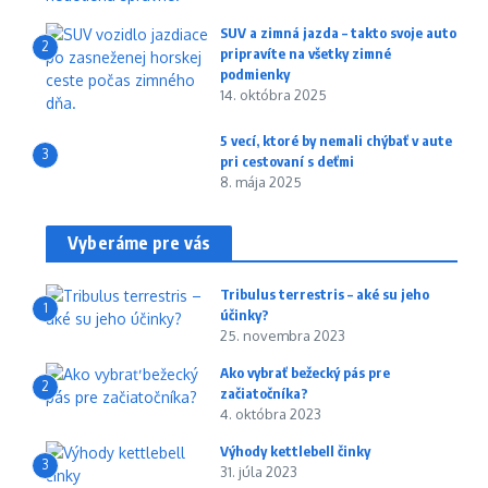
SUV a zimná jazda – takto svoje auto
2
pripravíte na všetky zimné
podmienky
14. októbra 2025
5 vecí, ktoré by nemali chýbať v aute
3
pri cestovaní s deťmi
8. mája 2025
Vyberáme pre vás
Tribulus terrestris – aké su jeho
1
účinky?
25. novembra 2023
Ako vybrať bežecký pás pre
2
začiatočníka?
4. októbra 2023
Výhody kettlebell činky
3
31. júla 2023