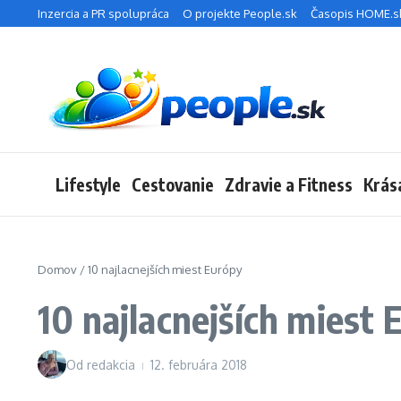
Preskočiť na obsah
Inzercia a PR spolupráca
O projekte People.sk
Časopis HOME.s
Lifestyle
Cestovanie
Zdravie a Fitness
Krás
Domov
/
10 najlacnejších miest Európy
10 najlacnejších miest 
Od
redakcia
12. februára 2018