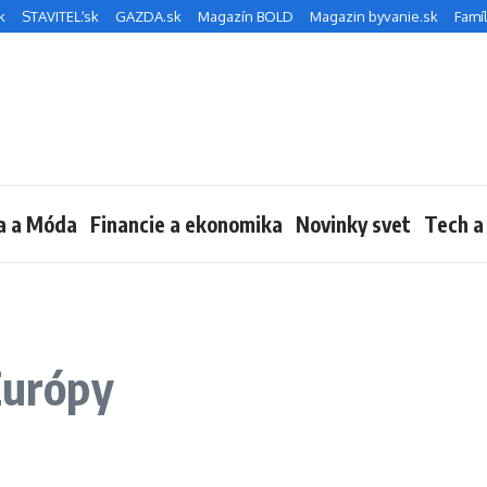
k
STAVITEĽ.sk
GAZDA.sk
Magazín BOLD
Magazin byvanie.sk
Famíl
a a Móda
Financie a ekonomika
Novinky svet
Tech a
Európy