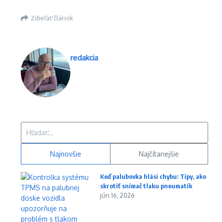
Zdieľať článok
redakcia
Hľadať:
Najnovšie
Najčítanejšie
Keď palubovka hlási chybu: Tipy, ako
skrotiť snímač tlaku pneumatík
jún 16, 2026