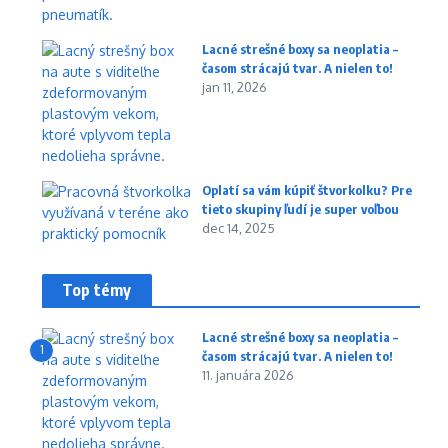
Lacné strešné boxy sa neoplatia –
časom strácajú tvar. A nielen to!
jan 11, 2026
Oplatí sa vám kúpiť štvorkolku? Pre
tieto skupiny ľudí je super voľbou
dec 14, 2025
Top témy
Lacné strešné boxy sa neoplatia –
1
časom strácajú tvar. A nielen to!
11. januára 2026