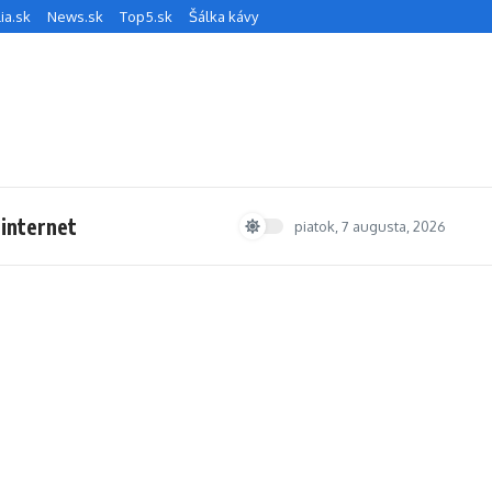
ia.sk
News.sk
Top5.sk
Šálka kávy
 internet
piatok, 7 augusta, 2026