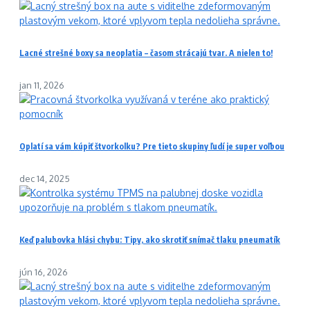
Lacné strešné boxy sa neoplatia – časom strácajú tvar. A nielen to!
jan 11, 2026
Oplatí sa vám kúpiť štvorkolku? Pre tieto skupiny ľudí je super voľbou
dec 14, 2025
Keď palubovka hlási chybu: Tipy, ako skrotiť snímač tlaku pneumatík
jún 16, 2026