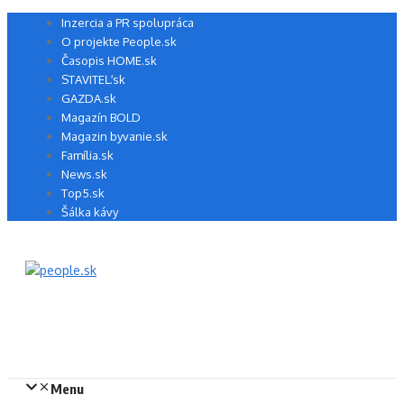
Preskočiť
Inzercia a PR spolupráca
na
O projekte People.sk
obsah
Časopis HOME.sk
STAVITEĽ.sk
GAZDA.sk
Magazín BOLD
Magazin byvanie.sk
Família.sk
News.sk
Top5.sk
Šálka kávy
Menu