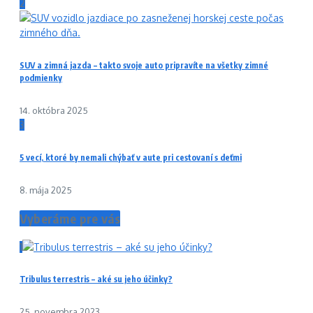
2
SUV a zimná jazda – takto svoje auto pripravíte na všetky zimné
podmienky
14. októbra 2025
3
5 vecí, ktoré by nemali chýbať v aute pri cestovaní s deťmi
8. mája 2025
Vyberáme pre vás
1
Tribulus terrestris – aké su jeho účinky?
25. novembra 2023