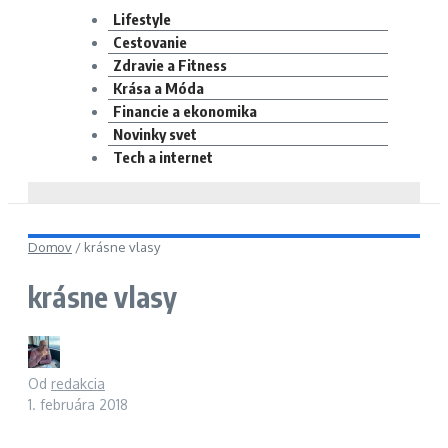
Lifestyle
Cestovanie
Zdravie a Fitness
Krása a Móda
Financie a ekonomika
Novinky svet
Tech a internet
Domov
/
krásne vlasy
krásne vlasy
Od
redakcia
1. februára 2018