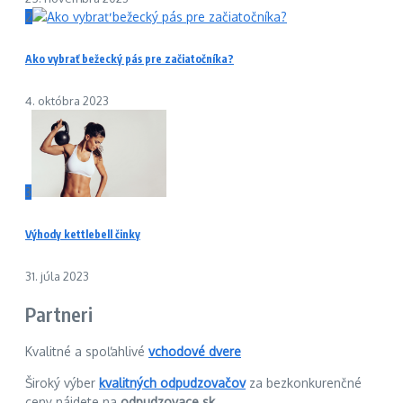
2
Ako vybrať bežecký pás pre začiatočníka?
4. októbra 2023
3
Výhody kettlebell činky
31. júla 2023
Partneri
Kvalitné a spoľahlivé
vchodové dvere
Široký výber
kvalitných odpudzovačov
za bezkonkurenčné
ceny nájdete na
odpudzovace.sk