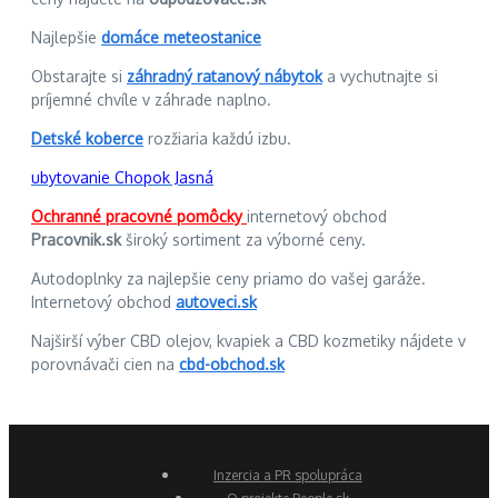
Najlepšie
domáce meteostanice
Obstarajte si
záhradný ratanový nábytok
a vychutnajte si
príjemné chvíle v záhrade naplno.
Detské koberce
rozžiaria každú izbu.
ubytovanie Chopok Jasná
Ochranné pracovné pomôcky
internetový obchod
Pracovnik.sk
široký sortiment za výborné ceny.
Autodoplnky za najlepšie ceny priamo do vašej garáže.
Internetový obchod
autoveci.sk
Najširší výber CBD olejov, kvapiek a CBD kozmetiky nájdete v
porovnávači cien na
cbd-obchod.sk
Inzercia a PR spolupráca