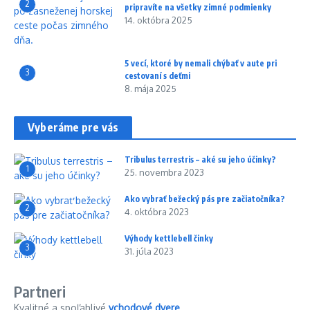
2
pripravíte na všetky zimné podmienky
14. októbra 2025
5 vecí, ktoré by nemali chýbať v aute pri
3
cestovaní s deťmi
8. mája 2025
Vyberáme pre vás
Tribulus terrestris – aké su jeho účinky?
1
25. novembra 2023
Ako vybrať bežecký pás pre začiatočníka?
2
4. októbra 2023
Výhody kettlebell činky
3
31. júla 2023
Partneri
Kvalitné a spoľahlivé
vchodové dvere