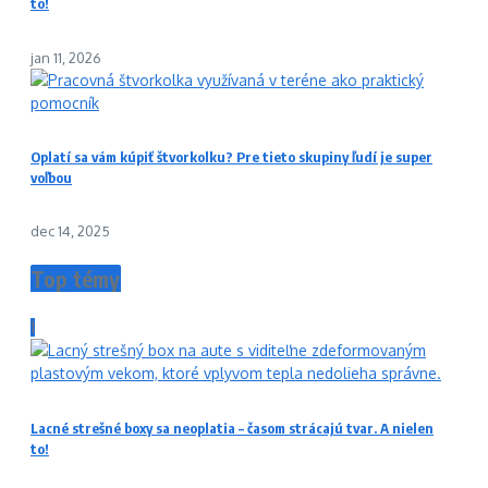
to!
jan 11, 2026
Oplatí sa vám kúpiť štvorkolku? Pre tieto skupiny ľudí je super
voľbou
dec 14, 2025
Top témy
1
Lacné strešné boxy sa neoplatia – časom strácajú tvar. A nielen
to!