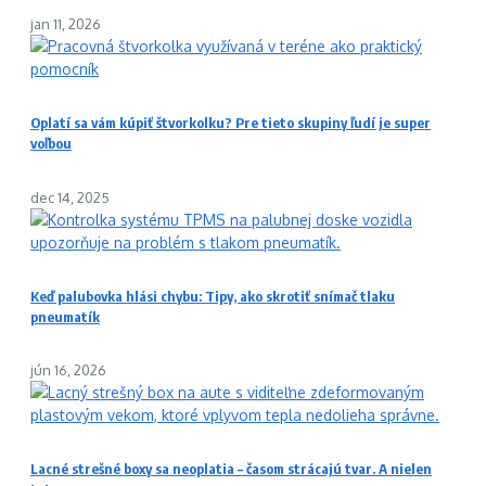
jan 11, 2026
Oplatí sa vám kúpiť štvorkolku? Pre tieto skupiny ľudí je super
voľbou
dec 14, 2025
Keď palubovka hlási chybu: Tipy, ako skrotiť snímač tlaku
pneumatík
jún 16, 2026
Lacné strešné boxy sa neoplatia – časom strácajú tvar. A nielen