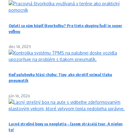
Oplatí sa vám kúpiť štvorkolku? Pre tieto skupiny ľudí je super
voľbou
dec 14, 2025
Keď palubovka hlási chybu: Tipy, ako skrotiť snímač tlaku
pneumatík
jún 16, 2026
Lacné strešné boxy sa neoplatia – časom strácajú tvar. A nielen
to!