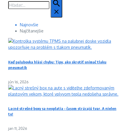
Hľadať:
Najnovšie
Najčítanejšie
Keď palubovka hlási chybu: Tipy, ako skrotiť snímač tlaku
pneumatík
jún 16, 2026
Lacné strešné boxy sa neoplatia – časom strácajú tvar. A nielen
to!
jan 11, 2026