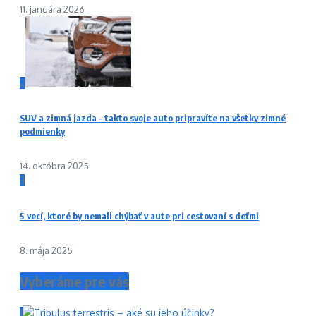
11. januára 2026
2
SUV a zimná jazda – takto svoje auto pripravíte na všetky zimné
podmienky
14. októbra 2025
3
5 vecí, ktoré by nemali chýbať v aute pri cestovaní s deťmi
8. mája 2025
Vyberáme pre vás
1