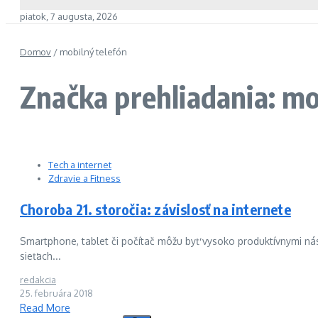
piatok, 7 augusta, 2026
Domov
/
mobilný telefón
Značka prehliadania: mo
Tech a internet
Zdravie a Fitness
Choroba 21. storočia: závislosť na internete
Smartphone, tablet či počítač môžu byť vysoko produktívnymi nás
sieťach...
redakcia
25. februára 2018
Read More