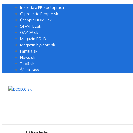
Preskočiť
Inzercia a PR spolupráca
na
O projekte People.sk
obsah
Časopis HOME.sk
STAVITEĽ.sk
GAZDA.sk
Magazín BOLD
Magazin byvanie.sk
Família.sk
News.sk
Top5.sk
Šálka kávy