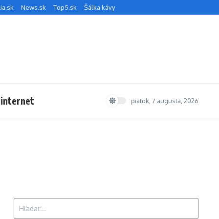
ia.sk
News.sk
Top5.sk
Šálka kávy
 internet
piatok, 7 augusta, 2026
Hľadať: