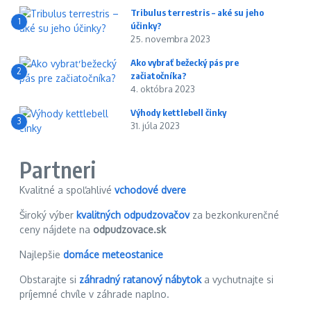
Tribulus terrestris – aké su jeho
1
účinky?
25. novembra 2023
Ako vybrať bežecký pás pre
2
začiatočníka?
4. októbra 2023
Výhody kettlebell činky
3
31. júla 2023
Partneri
Kvalitné a spoľahlivé
vchodové dvere
Široký výber
kvalitných odpudzovačov
za bezkonkurenčné
ceny nájdete na
odpudzovace.sk
Najlepšie
domáce meteostanice
Obstarajte si
záhradný ratanový nábytok
a vychutnajte si
príjemné chvíle v záhrade naplno.