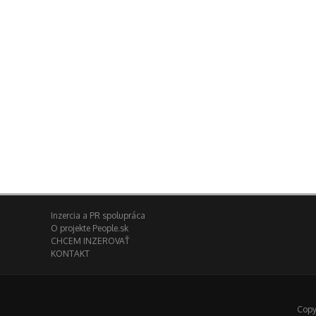
Inzercia a PR spolupráca
O projekte People.sk
CHCEM INZEROVAŤ
KONTAKT
Copy