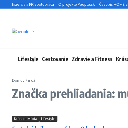
Preskočiť na obsah
Inzercia a PR spolupráca
O projekte People.sk
Časopis HOME.s
Lifestyle
Cestovanie
Zdravie a Fitness
Krás
Domov
/
muž
Značka prehliadania: m
Krása a Móda
Lifestyle