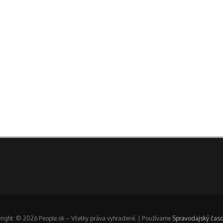
right: © 2026 People.sk – Všetky práva vyhradené. | Používame
Spravodajský časo