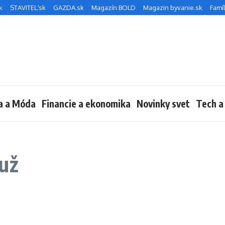
k
STAVITEĽ.sk
GAZDA.sk
Magazín BOLD
Magazin byvanie.sk
Famíl
a a Móda
Financie a ekonomika
Novinky svet
Tech a
už