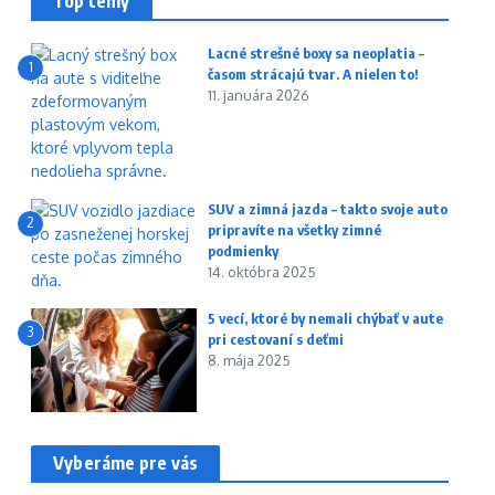
Top témy
Lacné strešné boxy sa neoplatia –
1
časom strácajú tvar. A nielen to!
11. januára 2026
SUV a zimná jazda – takto svoje auto
2
pripravíte na všetky zimné
podmienky
14. októbra 2025
5 vecí, ktoré by nemali chýbať v aute
3
pri cestovaní s deťmi
8. mája 2025
Vyberáme pre vás