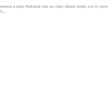
enia a lásky. Koľkokrát sme sa v tejto oblasti zmýlili, a to čo vyze
j...