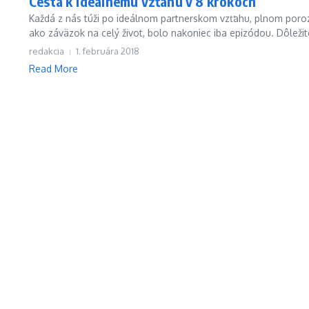
Cesta k ideálnemu vzťahu v 8 krokoch
Každá z nás túži po ideálnom partnerskom vzťahu, plnom porozum
ako záväzok na celý život, bolo nakoniec iba epizódou. Dôležité 
redakcia
1. februára 2018
Read More