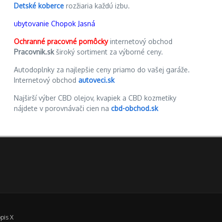
Detské koberce
rozžiaria každú izbu.
ubytovanie Chopok Jasná
Ochranné pracovné pomôcky
internetový obchod
Pracovnik.sk
široký sortiment za výborné ceny.
Autodoplnky za najlepšie ceny priamo do vašej garáže.
Internetový obchod
autoveci.sk
Najširší výber CBD olejov, kvapiek a CBD kozmetiky
nájdete v porovnávači cien na
cbd-obchod.sk
pis X