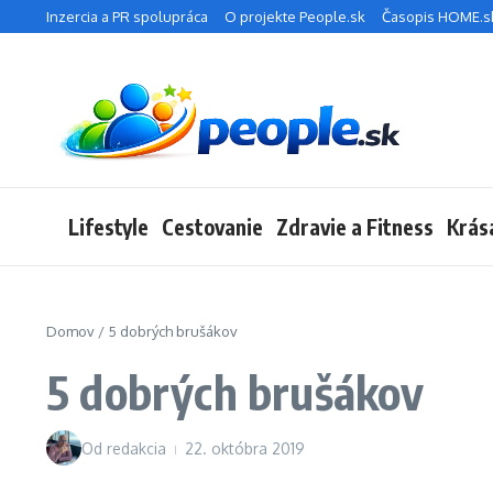
Preskočiť na obsah
Inzercia a PR spolupráca
O projekte People.sk
Časopis HOME.s
Lifestyle
Cestovanie
Zdravie a Fitness
Krás
Domov
/
5 dobrých brušákov
5 dobrých brušákov
Od
redakcia
22. októbra 2019