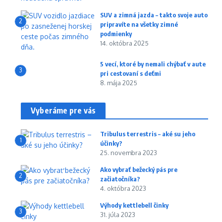
SUV a zimná jazda – takto svoje auto
2
pripravíte na všetky zimné
podmienky
14. októbra 2025
5 vecí, ktoré by nemali chýbať v aute
3
pri cestovaní s deťmi
8. mája 2025
Vyberáme pre vás
Tribulus terrestris – aké su jeho
1
účinky?
25. novembra 2023
Ako vybrať bežecký pás pre
2
začiatočníka?
4. októbra 2023
Výhody kettlebell činky
3
31. júla 2023