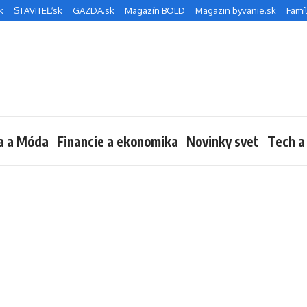
k
STAVITEĽ.sk
GAZDA.sk
Magazín BOLD
Magazin byvanie.sk
Famíl
a a Móda
Financie a ekonomika
Novinky svet
Tech a