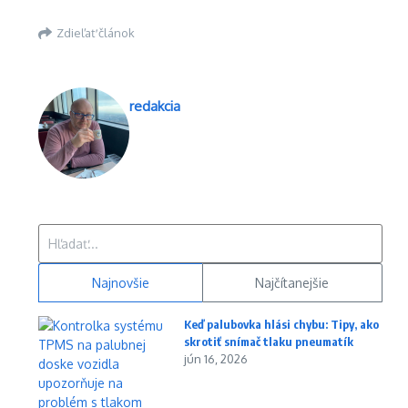
Zdieľať článok
redakcia
Hľadať:
Najnovšie
Najčítanejšie
Keď palubovka hlási chybu: Tipy, ako
skrotiť snímač tlaku pneumatík
jún 16, 2026