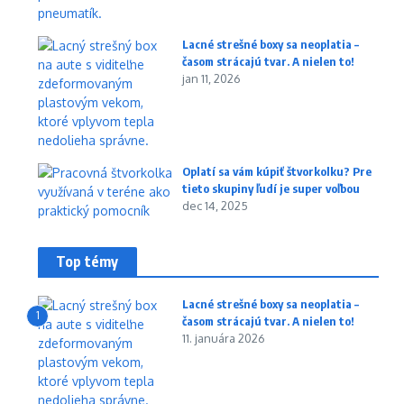
Lacné strešné boxy sa neoplatia –
časom strácajú tvar. A nielen to!
jan 11, 2026
Oplatí sa vám kúpiť štvorkolku? Pre
tieto skupiny ľudí je super voľbou
dec 14, 2025
Top témy
Lacné strešné boxy sa neoplatia –
1
časom strácajú tvar. A nielen to!
11. januára 2026