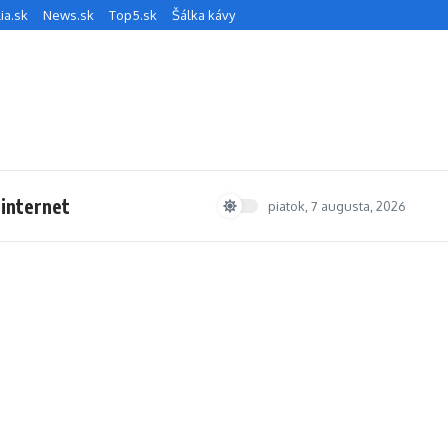
ia.sk
News.sk
Top5.sk
Šálka kávy
 internet
piatok, 7 augusta, 2026