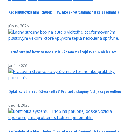
Keď palubovka hlási chybu: Tipy, ako skrotiť snímač tlaku pneumatík
jún 16, 2026
Lacné strešné boxy sa neoplatia – časom strácajú tvar. A nielen to!
jan 11, 2026
Oplatí sa vám kúpiť štvorkolku? Pre tieto skupiny ľudí je super voľbou
dec 14, 2025
Keď palubovka hlási chybu: Tipy, ako skrotiť snímač tlaku pneumatík