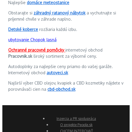
Najlepšie
domáce meteostanice
Obstarajte si
záhradný ratanový nábytok
a vychutnajte si
príjemné chvíle v záhrade naplno.
Detské koberce
rozžiaria každú izbu.
ubytovanie Chopok Jasná
Ochranné pracovné pomôcky
internetový obchod
Pracovnik.sk
široký sortiment za výborné ceny.
Autodoplnky za najlepšie ceny priamo do vašej garáže.
Internetový obchod
autoveci.sk
Najširší výber CBD olejov, kvapiek a CBD kozmetiky nájdete v
porovnávači cien na
cbd-obchod.sk
Inzercia a PR spolupráca
O projekte People.sk
CHCEM INZEROVAŤ