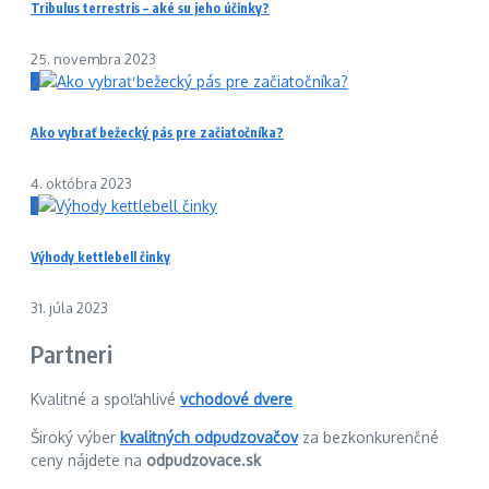
Tribulus terrestris – aké su jeho účinky?
25. novembra 2023
2
Ako vybrať bežecký pás pre začiatočníka?
4. októbra 2023
3
Výhody kettlebell činky
31. júla 2023
Partneri
Kvalitné a spoľahlivé
vchodové dvere
Široký výber
kvalitných odpudzovačov
za bezkonkurenčné
ceny nájdete na
odpudzovace.sk