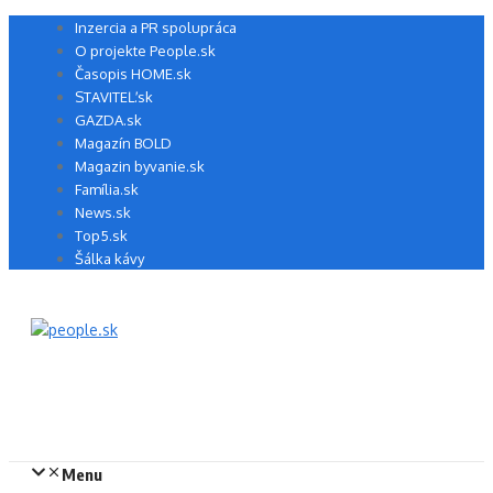
Preskočiť
Inzercia a PR spolupráca
na
O projekte People.sk
obsah
Časopis HOME.sk
STAVITEĽ.sk
GAZDA.sk
Magazín BOLD
Magazin byvanie.sk
Família.sk
News.sk
Top5.sk
Šálka kávy
Menu