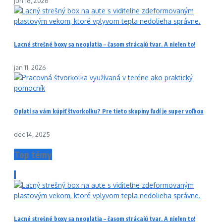
jún 16, 2026
Lacné strešné boxy sa neoplatia – časom strácajú tvar. A nielen to!
jan 11, 2026
Oplatí sa vám kúpiť štvorkolku? Pre tieto skupiny ľudí je super voľbou
dec 14, 2025
Top témy
1
Lacné strešné boxy sa neoplatia – časom strácajú tvar. A nielen to!