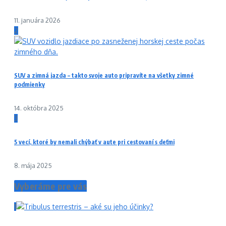
11. januára 2026
2
SUV a zimná jazda – takto svoje auto pripravíte na všetky zimné
podmienky
14. októbra 2025
3
5 vecí, ktoré by nemali chýbať v aute pri cestovaní s deťmi
8. mája 2025
Vyberáme pre vás
1