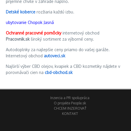
príjemné chvíle v záhrade naplno.
Detské koberce
rozžiaria každú izbu.
ubytovanie Chopok Jasná
Ochranné pracovné pomôcky
internetový obchod
Pracovnik.sk
široký sortiment za výborné ceny.
Autodoplnky za najlepšie ceny priamo do vašej garáže.
Internetový obchod
autoveci.sk
Najširší výber CBD olejov, kvapiek a CBD kozmetiky nájdete v
porovnávači cien na
cbd-obchod.sk
Inzercia a PR spolupráca
O projekte People.sk
CHCEM INZEROVAŤ
KONTAKT