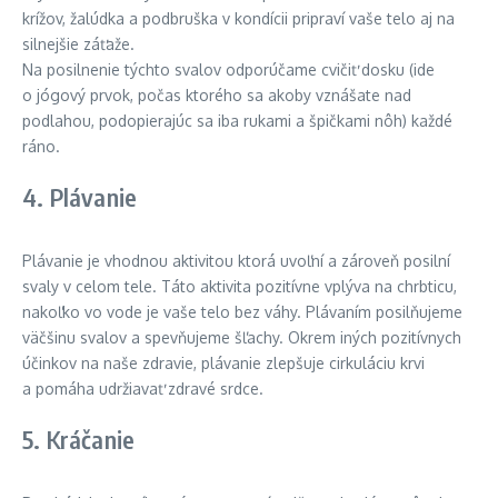
krížov, žalúdka a podbruška v kondícii pripraví vaše telo aj na
silnejšie záťaže.
Na posilnenie týchto svalov odporúčame cvičiť dosku (ide
o jógový prvok, počas ktorého sa akoby vznášate nad
podlahou, podopierajúc sa iba rukami a špičkami nôh) každé
ráno.
4. Plávanie
Plávanie je vhodnou aktivitou ktorá uvoľní a zároveň posilní
svaly v celom tele. Táto aktivita pozitívne vplýva na chrbticu,
nakoľko vo vode je vaše telo bez váhy. Plávaním posilňujeme
väčšinu svalov a spevňujeme šľachy. Okrem iných pozitívnych
účinkov na naše zdravie, plávanie zlepšuje cirkuláciu krvi
a pomáha udržiavať zdravé srdce.
5. Kráčanie