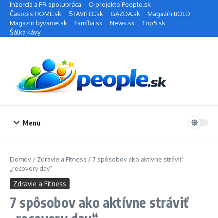
Preskočiť na obsah
Inzercia a PR spolupráca
O projekte People.sk
Časopis HOME.sk
STAVITEĽ.sk
GAZDA.sk
Magazín BOLD
Magazin byvanie.sk
Família.sk
News.sk
Top5.sk
Šálka kávy
Menu
Domov
/
Zdravie a Fitness
/
7 spôsobov ako aktívne stráviť
„recovery day“
Zdravie a Fitness
7 spôsobov ako aktívne stráviť