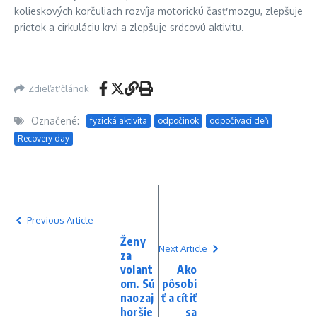
kolieskových korčuliach rozvíja motorickú časť mozgu, zlepšuje
prietok a cirkuláciu krvi a zlepšuje srdcovú aktivitu.
Zdieľať článok
Označené:
fyzická aktivita
odpočinok
odpočívací deň
Recovery day
Previous Article
Ženy
Next Article
za
volant
Ako
om. Sú
pôsobi
naozaj
ť a cítiť
horšie
sa