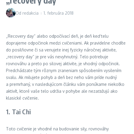
„recovery day“
Od
redakcia
1. februára 2018
„Recovery day“ alebo odpočívací deň, je deň keď telu
doprajeme odpočinok medzi cvičeniami. Ak pravidelne chodíte
do posilňovne či sa venujete inej fyzicky náročnej aktivite,
„recovery day“ je pre vás nevyhnutný. Telo potrebuje
rovnováhu a preto po silovej aktivite, je vhodný odpočinok.
Predchádzate tým rôznym zraneniam spôsobením vysilením
svalu. Ak milujete pohyb a deň bez neho vám príde nudný
a premrhaný, v nasledujúcom článku vám ponúkame niekoľko
aktivít, ktoré vaše telo udržia v pohybe ale nezaťažujú ako
klasické cvičenie.
1. Tai Chi
Toto cvičenie je vhodné na budovanie sily, rovnováhy