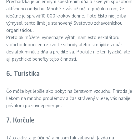
Prechádzka je príjemným spestrením dňa a skvelým spôsobom
aktívneho oddychu. Mnohé z vás už určite počuli o tom, že
ideálne je spraviť 10 000 krokov denne. Toto číslo nie je iba
výmysel, tento limit je stanovený Svetovou zdravotníckou
organizáciou.
Preto ak môžete, vynechajte výťah, namiesto eskalátoru
v obchodnom centre zvoľte schody alebo si nájdite zopár
desiatok minút z dňa a prejdite sa. Pocítite nie len fyzické, ale
aj, psychické benefity tejto činnosti.
6. Turistika
Čo môže byť lepšie ako pobyt na čerstvom vzduchu. Príroda je
liekom na mnoho problémov a čas strávený v lese, vás nabije
prívalom pozitívnej energie.
7. Korčule
Táto aktivita je účinná a pritom tak zábavná. Jazda na