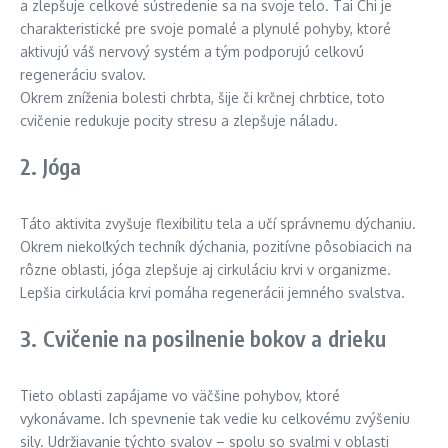
a zlepšuje celkové sústredenie sa na svoje telo. Tai Chi je
charakteristické pre svoje pomalé a plynulé pohyby, ktoré
aktivujú váš nervový systém a tým podporujú celkovú
regeneráciu svalov.
Okrem zníženia bolesti chrbta, šije či krčnej chrbtice, toto
cvičenie redukuje pocity stresu a zlepšuje náladu.
2. Jóga
Táto aktivita zvyšuje flexibilitu tela a učí správnemu dýchaniu.
Okrem niekoľkých techník dýchania, pozitívne pôsobiacich na
rôzne oblasti, jóga zlepšuje aj cirkuláciu krvi v organizme.
Lepšia cirkulácia krvi pomáha regenerácii jemného svalstva.
3. Cvičenie na posilnenie bokov a drieku
Tieto oblasti zapájame vo väčšine pohybov, ktoré
vykonávame. Ich spevnenie tak vedie ku celkovému zvýšeniu
sily. Udržiavanie týchto svalov – spolu so svalmi v oblasti