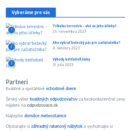
Vyberáme pre vás
Tribulus terrestris – aké su jeho účinky?
1
25. novembra 2023
Ako vybrať bežecký pás pre začiatočníka?
2
4. októbra 2023
Výhody kettlebell činky
3
31. júla 2023
Partneri
Kvalitné a spoľahlivé
vchodové dvere
Široký výber
kvalitných odpudzovačov
za bezkonkurenčné ceny
nájdete na
odpudzovace.sk
Najlepšie
domáce meteostanice
Obstarajte si
záhradný ratanový nábytok
a vychutnajte si