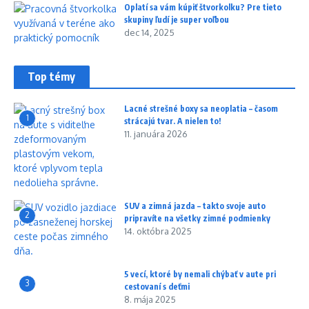
Oplatí sa vám kúpiť štvorkolku? Pre tieto
skupiny ľudí je super voľbou
dec 14, 2025
Top témy
Lacné strešné boxy sa neoplatia – časom
1
strácajú tvar. A nielen to!
11. januára 2026
SUV a zimná jazda – takto svoje auto
2
pripravíte na všetky zimné podmienky
14. októbra 2025
5 vecí, ktoré by nemali chýbať v aute pri
3
cestovaní s deťmi
8. mája 2025