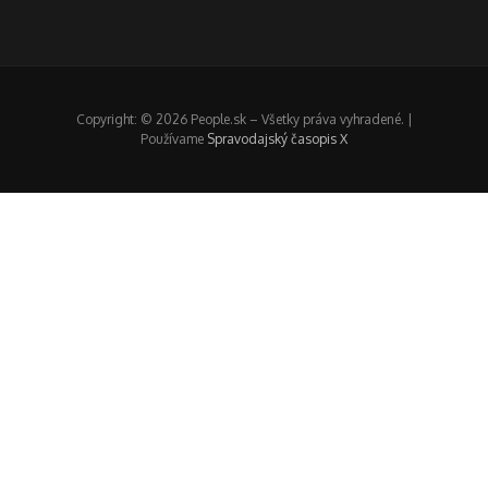
Copyright: © 2026 People.sk – Všetky práva vyhradené. |
Používame
Spravodajský časopis X